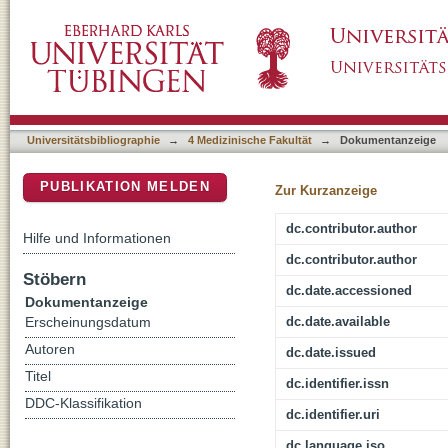
Yoga as Potential Therapy for Burnout : Hea
DSpace Repositorium (Manakin basiert)
Economic, Social, Ethical, Legal and Organi
Universitätsbibliographie
→
4 Medizinische Fakultät
→
Dokumentanzeige
PUBLIKATION MELDEN
Zur Kurzanzeige
dc.contributor.author
Hilfe und Informationen
dc.contributor.author
Stöbern
dc.date.accessioned
Dokumentanzeige
dc.date.available
Erscheinungsdatum
Autoren
dc.date.issued
Titel
dc.identifier.issn
DDC-Klassifikation
dc.identifier.uri
dc.language.iso