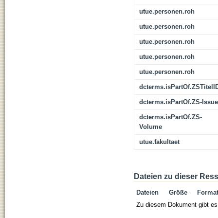
utue.personen.roh
utue.personen.roh
utue.personen.roh
utue.personen.roh
utue.personen.roh
dcterms.isPartOf.ZSTitelI
dcterms.isPartOf.ZS-Issue
dcterms.isPartOf.ZS-
Volume
utue.fakultaet
Dateien zu dieser Res
Dateien
Größe
Forma
Zu diesem Dokument gibt es 