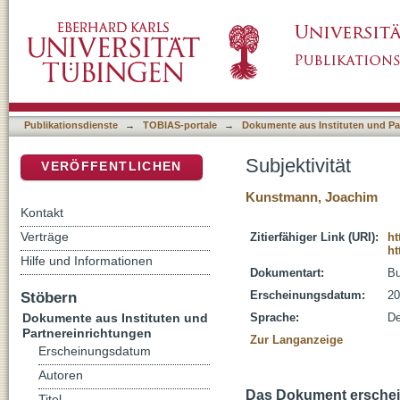
Subjektivität
DSpace Repositorium (Manakin basiert)
Publikationsdienste
→
TOBIAS-portale
→
Dokumente aus Instituten und Pa
Subjektivität
VERÖFFENTLICHEN
Kunstmann, Joachim
Kontakt
Verträge
Zitierfähiger Link (URI):
ht
ht
Hilfe und Informationen
Dokumentart:
B
Stöbern
Erscheinungsdatum:
20
Dokumente aus Instituten und
Sprache:
De
Partnereinrichtungen
Zur Langanzeige
Erscheinungsdatum
Autoren
Das Dokument erschein
Titel