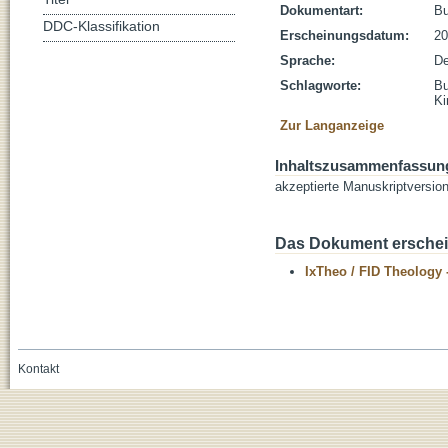
Dokumentart:
B
DDC-Klassifikation
Erscheinungsdatum:
20
Sprache:
De
Schlagworte:
B
Ki
Zur Langanzeige
Inhaltszusammenfassun
akzeptierte Manuskriptversio
Das Dokument erschein
IxTheo / FID Theology 
Kontakt