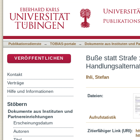
Buße statt Strafe : ein wenig beachtetes Rech
DSpace Repositorium (Manakin basiert)
Publikationsdienste
→
TOBIAS-portale
→
Dokumente aus Instituten und Pa
Buße statt Strafe 
VERÖFFENTLICHEN
Handlungsalternat
Kontakt
Ihli, Stefan
Verträge
Hilfe und Informationen
Dateien:
Stöbern
Dokumente aus Instituten und
Partnereinrichtungen
Aufrufstatistik
Erscheinungsdatum
Zitierfähiger Link (URI):
ht
Autoren
ht
Titel