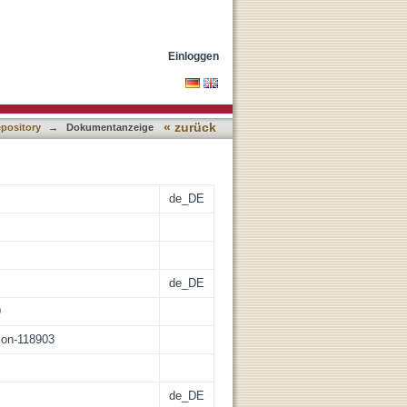
Einloggen
« zurück
epository
→
Dokumentanzeige
de_DE
de_DE
9
tion-118903
de_DE