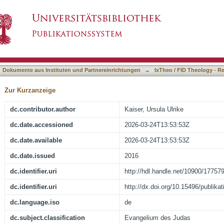
asiert)
Dokumente aus Instituten und Partnereinrichtungen
→
IxTheo / FID Theology - R
Zur Kurzanzeige
dc.contributor.author
Kaiser, Ursula Ulrike
dc.date.accessioned
2026-03-24T13:53:53Z
dc.date.available
2026-03-24T13:53:53Z
dc.date.issued
2016
dc.identifier.uri
http://hdl.handle.net/10900/17757
dc.identifier.uri
http://dx.doi.org/10.15496/publika
dc.language.iso
de
dc.subject.classification
Evangelium des Judas