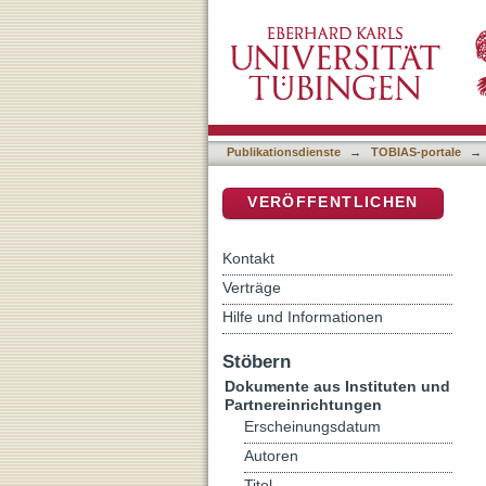
Das Judasevangelium
DSpace Repositorium (Manakin b
Publikationsdienste
→
TOBIAS-portale
→
VERÖFFENTLICHEN
Kontakt
Verträge
Hilfe und Informationen
Stöbern
Dokumente aus Instituten und
Partnereinrichtungen
Erscheinungsdatum
Autoren
Titel