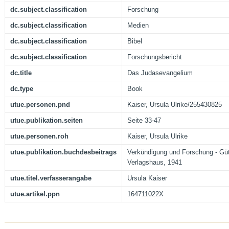
dc.subject.classification
Forschung
dc.subject.classification
Medien
dc.subject.classification
Bibel
dc.subject.classification
Forschungsbericht
dc.title
Das Judasevangelium
dc.type
Book
utue.personen.pnd
Kaiser, Ursula Ulrike/255430825
utue.publikation.seiten
Seite 33-47
utue.personen.roh
Kaiser, Ursula Ulrike
utue.publikation.buchdesbeitrags
Verkündigung und Forschung - Güt
Verlagshaus, 1941
utue.titel.verfasserangabe
Ursula Kaiser
utue.artikel.ppn
164711022X