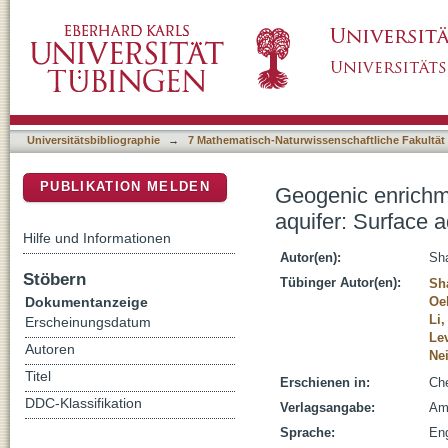
Geogenic enrichment of dissolved phosphorus
DSpace Repositorium (Manakin basiert)
organic-matter mineralization
Universitätsbibliographie
→
7 Mathematisch-Naturwissenschaftliche Fakultät
PUBLIKATION MELDEN
Geogenic enrichme
aquifer: Surface a
Hilfe und Informationen
Autor(en):
Sh
Stöbern
Tübinger Autor(en):
Sh
Dokumentanzeige
Oe
Li,
Erscheinungsdatum
Le
Autoren
Ne
Titel
Erschienen in:
Che
DDC-Klassifikation
Verlagsangabe:
Ams
Sprache:
Eng