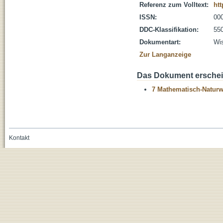
Referenz zum Volltext:
htt
ISSN:
00
DDC-Klassifikation:
55
Dokumentart:
Wis
Zur Langanzeige
Das Dokument erschein
7 Mathematisch-Naturwi
Kontakt