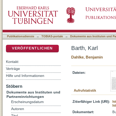
Barth, Karl
DSpace Repositorium (Manakin basiert)
Publikationsdienste
→
TOBIAS-portale
→
Dokumente aus Instituten und Pa
Barth, Karl
VERÖFFENTLICHEN
Dahlke, Benjamin
Kontakt
Verträge
Dateien:
Hilfe und Informationen
Stöbern
Aufrufstatistik
Dokumente aus Instituten und
Partnereinrichtungen
Zitierfähiger Link (URI):
ht
Erscheinungsdatum
ht
Autoren
Dokumentart:
B
Titel