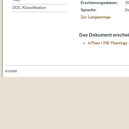
Erscheinungsdatum:
20
DDC-Klassifikation
Sprache:
De
Zur Langanzeige
Das Dokument erschein
IxTheo / FID Theology 
Kontakt