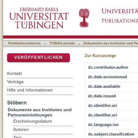
"Wahr-nehmung göttlichen Erscheinens"? : R
DSpace Repositorium (Manakin basiert)
Ästhetik
Publikationsdienste
→
TOBIAS-portale
→
Dokumente aus Instituten und Pa
Zur Kurzanzeige
VERÖFFENTLICHEN
dc.contributor.author
Kontakt
dc.date.accessioned
Verträge
dc.date.available
Hilfe und Informationen
dc.date.issued
Stöbern
dc.identifier.uri
Dokumente aus Instituten und
Partnereinrichtungen
dc.identifier.uri
Erscheinungsdatum
dc.language.iso
Autoren
dc.subject.classification
Titel