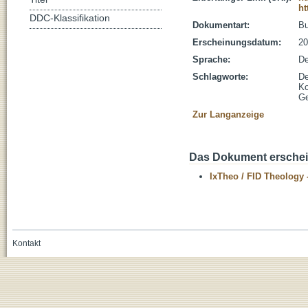
ht
DDC-Klassifikation
Dokumentart:
B
Erscheinungsdatum:
20
Sprache:
De
Schlagworte:
De
Ko
Ge
Zur Langanzeige
Das Dokument erschein
IxTheo / FID Theology 
Kontakt