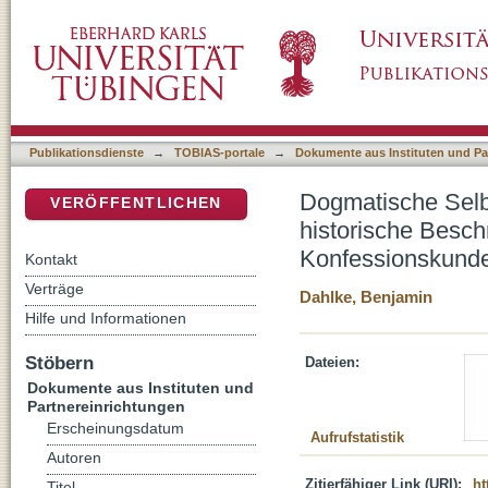
Dogmatische Selbsterfassung, ökumenische V
DSpace Repositorium (Manakin basiert)
Funktionsvarianz der Konfessionskunde
Publikationsdienste
→
TOBIAS-portale
→
Dokumente aus Instituten und Pa
Dogmatische Selb
VERÖFFENTLICHEN
historische Besch
Konfessionskund
Kontakt
Verträge
Dahlke, Benjamin
Hilfe und Informationen
Stöbern
Dateien:
Dokumente aus Instituten und
Partnereinrichtungen
Erscheinungsdatum
Aufrufstatistik
Autoren
Zitierfähiger Link (URI):
ht
Titel