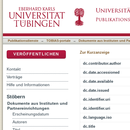
Gerechtigkeit : Analyse, Biblische Orientieru
DSpace Repositorium (Manakin basiert)
Publikationsdienste
→
TOBIAS-portale
→
Dokumente aus Instituten und Pa
Zur Kurzanzeige
VERÖFFENTLICHEN
dc.contributor.author
Kontakt
dc.date.accessioned
Verträge
dc.date.available
Hilfe und Informationen
dc.date.issued
Stöbern
dc.identifier.uri
Dokumente aus Instituten und
Partnereinrichtungen
dc.identifier.uri
Erscheinungsdatum
dc.language.iso
Autoren
dc.title
Titel