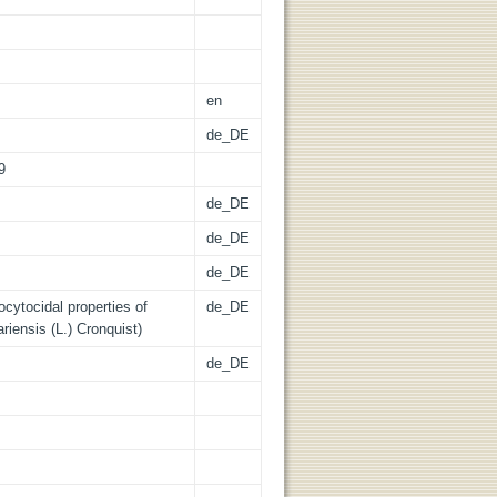
en
de_DE
9
de_DE
de_DE
de_DE
ocytocidal properties of
de_DE
riensis (L.) Cronquist)
de_DE