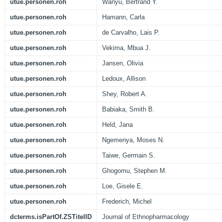
utue.personen.roh
Wanyu, Bertrand Y.
utue.personen.roh
Hamann, Carla
utue.personen.roh
de Carvalho, Lais P.
utue.personen.roh
Vekima, Mbua J.
utue.personen.roh
Jansen, Olivia
utue.personen.roh
Ledoux, Allison
utue.personen.roh
Shey, Robert A.
utue.personen.roh
Babiaka, Smith B.
utue.personen.roh
Held, Jana
utue.personen.roh
Ngemenya, Moses N.
utue.personen.roh
Taiwe, Germain S.
utue.personen.roh
Ghogomu, Stephen M.
utue.personen.roh
Loe, Gisele E.
utue.personen.roh
Frederich, Michel
dcterms.isPartOf.ZSTitelID
Journal of Ethnopharmacology