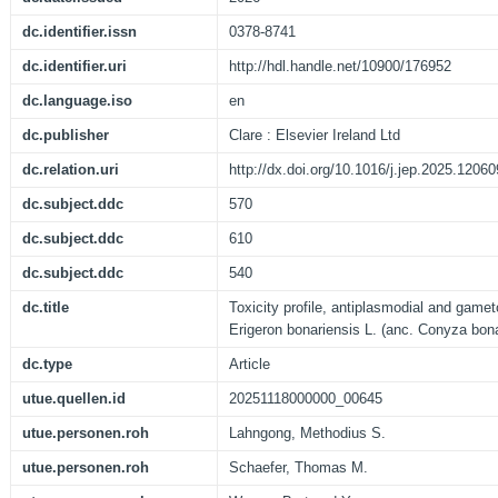
dc.identifier.issn
0378-8741
dc.identifier.uri
http://hdl.handle.net/10900/176952
dc.language.iso
en
dc.publisher
Clare : Elsevier Ireland Ltd
dc.relation.uri
http://dx.doi.org/10.1016/j.jep.2025.12060
dc.subject.ddc
570
dc.subject.ddc
610
dc.subject.ddc
540
dc.title
Toxicity profile, antiplasmodial and gamet
Erigeron bonariensis L. (anc. Conyza bona
dc.type
Article
utue.quellen.id
20251118000000_00645
utue.personen.roh
Lahngong, Methodius S.
utue.personen.roh
Schaefer, Thomas M.