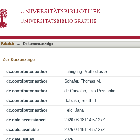
modial and gametocytocidal properties of Erigero
asiert)
ronquist)
 Fakultät
→
Dokumentanzeige
Zur Kurzanzeige
dc.contributor.author
Lahngong, Methodius S.
dc.contributor.author
Schäfer, Thomas M.
dc.contributor.author
de Carvalho, Lais Pessanha
dc.contributor.author
Babiaka, Smith B.
dc.contributor.author
Held, Jana
dc.date.accessioned
2026-03-18T14:57:27Z
dc.date.available
2026-03-18T14:57:27Z
dc.date.issued
2026