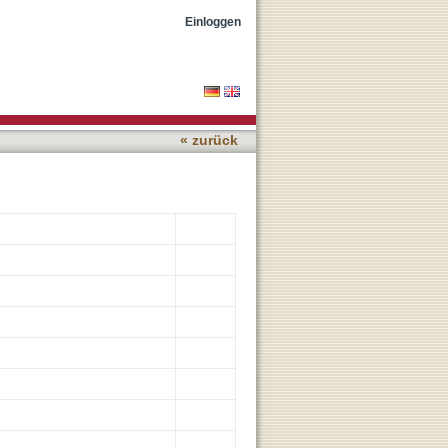
n bonariensis L. (anc.
Einloggen
« zurück