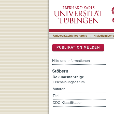
Toxicity profile, antiplas
DSpace Repositorium (Manakin b
Conyza bonariensis (L.) C
Universitätsbibliographie
→
4 Medizinische
PUBLIKATION MELDEN
Hilfe und Informationen
Stöbern
Dokumentanzeige
Erscheinungsdatum
Autoren
Titel
DDC-Klassifikation