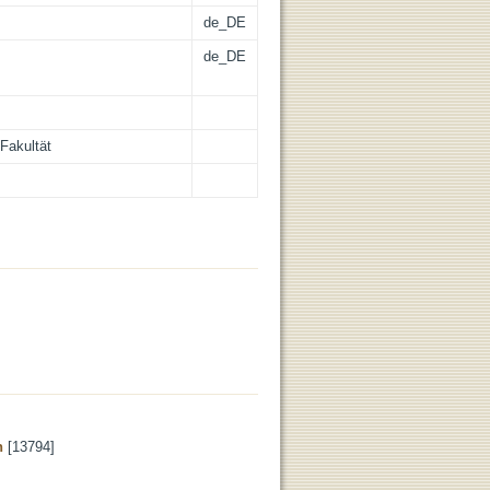
de_DE
de_DE
Fakultät
n
[13794]