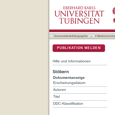
Osteosarcoma of the diap
DSpace Repositorium (Manakin b
(COSS)
Universitätsbibliographie
→
4 Medizinische
PUBLIKATION MELDEN
Hilfe und Informationen
Stöbern
Dokumentanzeige
Erscheinungsdatum
Autoren
Titel
DDC-Klassifikation