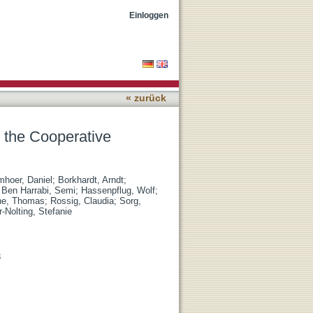
arcoma Study Group
Einloggen
« zurück
m the Cooperative
hoer, Daniel
;
Borkhardt, Arndt
;
;
Ben Harrabi, Semi
;
Hassenpflug, Wolf
;
ne, Thomas
;
Rossig, Claudia
;
Sorg,
-Nolting, Stefanie
3