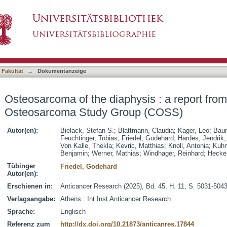
hysis : a report from the Cooperative Osteos
asiert)
 Fakultät
→
Dokumentanzeige
Osteosarcoma of the diaphysis : a report fro
Osteosarcoma Study Group (COSS)
Autor(en):
Bielack, Stefan S.
;
Blattmann, Claudia
;
Kager, Leo
;
Baum
Feuchtinger, Tobias
;
Friedel, Godehard
;
Hardes, Jendrik
Von Kalle, Thekla
;
Kevric, Matthias
;
Knoll, Antonia
;
Kuh
Benjamin
;
Werner, Mathias
;
Windhager, Reinhard
;
Hecker
Tübinger
Friedel, Godehard
Autor(en):
Erschienen in:
Anticancer Research (2025), Bd. 45, H. 11, S. 5031-504
Verlagsangabe:
Athens : Int Inst Anticancer Research
Sprache:
Englisch
Referenz zum
http://dx.doi.org/10.21873/anticanres.17844