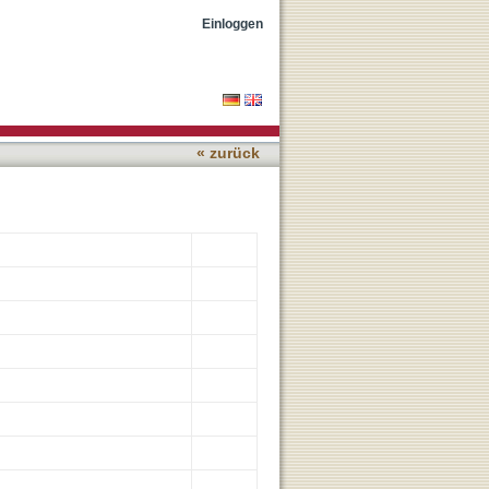
 COVID-19 Pandemic: 38-
Einloggen
« zurück