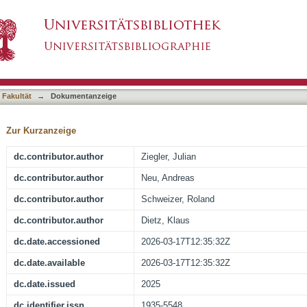
tes in Children Before, During, and After the
asiert)
est Germany
 Fakultät
→
Dokumentanzeige
Zur Kurzanzeige
dc.contributor.author
Ziegler, Julian
dc.contributor.author
Neu, Andreas
dc.contributor.author
Schweizer, Roland
dc.contributor.author
Dietz, Klaus
dc.date.accessioned
2026-03-17T12:35:32Z
dc.date.available
2026-03-17T12:35:32Z
dc.date.issued
2025
dc.identifier.issn
1935-5548