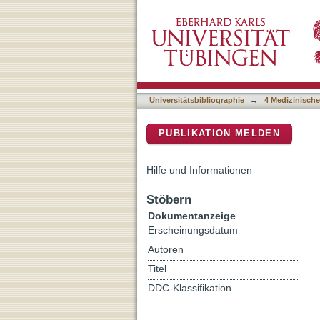
Incidence of Type 1 Diabe
DSpace Repositorium (Manakin b
Year Analysis in Southw
Universitätsbibliographie
→
4 Medizinische
PUBLIKATION MELDEN
Hilfe und Informationen
Stöbern
Dokumentanzeige
Erscheinungsdatum
Autoren
Titel
DDC-Klassifikation