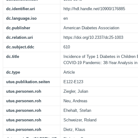
dc.identifier.uri
http://hdl.handle.net/10900/176885
dc.language.iso
en
dc.publisher
American Diabetes Association
dc.relation.uri
https://doi.org/10.2337/dc25-1003
dc.subject.ddc
610
dc.title
Incidence of Type 1 Diabetes in Children B
COVID-19 Pandemic: 38-Year Analysis i
dc.type
Article
utue.publikation.seiten
E122-E123
utue.personen.roh
Ziegler, Julian
utue.personen.roh
Neu, Andreas
utue.personen.roh
Ehehalt, Stefan
utue.personen.roh
Schweizer, Roland
utue.personen.roh
Dietz, Klaus