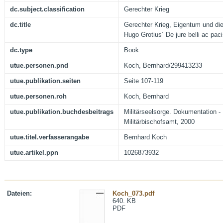
dc.subject.classification
Gerechter Krieg
dc.title
Gerechter Krieg, Eigentum und die
Hugo Grotius´ De jure belli ac pac
dc.type
Book
utue.personen.pnd
Koch, Bernhard/299413233
utue.publikation.seiten
Seite 107-119
utue.personen.roh
Koch, Bernhard
utue.publikation.buchdesbeitrags
Militärseelsorge. Dokumentation - 
Militärbischofsamt, 2000
utue.titel.verfasserangabe
Bernhard Koch
utue.artikel.ppn
1026873932
Dateien:
Koch_073.pdf
640. KB
PDF