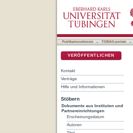
Gerechter Krieg, Eigentum
DSpace Repositorium (Manakin b
Publikationsdienste
→
TOBIAS-portale
→
VERÖFFENTLICHEN
Kontakt
Verträge
Hilfe und Informationen
Stöbern
Dokumente aus Instituten und
Partnereinrichtungen
Erscheinungsdatum
Autoren
Titel