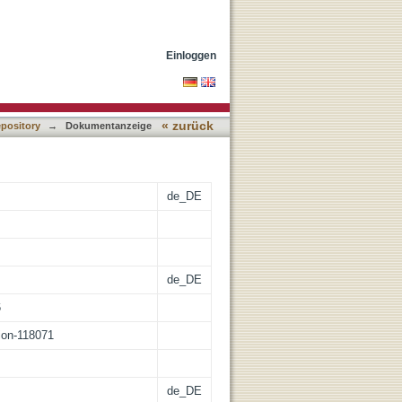
´ De jure belli ac pacis
Einloggen
« zurück
epository
→
Dokumentanzeige
de_DE
de_DE
6
tion-118071
de_DE