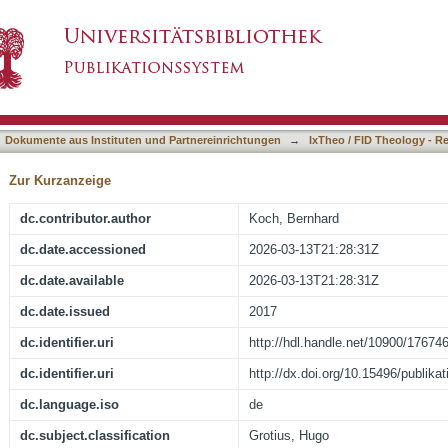
 und die Freiheit der Weltmeere in Hugo Grotius
asiert)
Dokumente aus Instituten und Partnereinrichtungen
→
IxTheo / FID Theology - R
Zur Kurzanzeige
dc.contributor.author
Koch, Bernhard
dc.date.accessioned
2026-03-13T21:28:31Z
dc.date.available
2026-03-13T21:28:31Z
dc.date.issued
2017
dc.identifier.uri
http://hdl.handle.net/10900/17674
dc.identifier.uri
http://dx.doi.org/10.15496/publika
dc.language.iso
de
dc.subject.classification
Grotius, Hugo