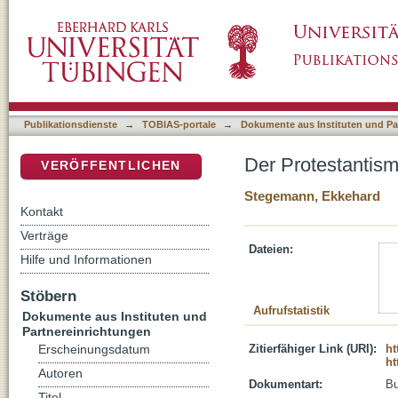
Der Protestantismus : zwischen Neuanfang 
DSpace Repositorium (Manakin basiert)
Publikationsdienste
→
TOBIAS-portale
→
Dokumente aus Instituten und Pa
Der Protestantis
VERÖFFENTLICHEN
Stegemann, Ekkehard
Kontakt
Verträge
Dateien:
Hilfe und Informationen
Stöbern
Aufrufstatistik
Dokumente aus Instituten und
Partnereinrichtungen
Zitierfähiger Link (URI):
ht
Erscheinungsdatum
ht
Autoren
Dokumentart:
B
Titel