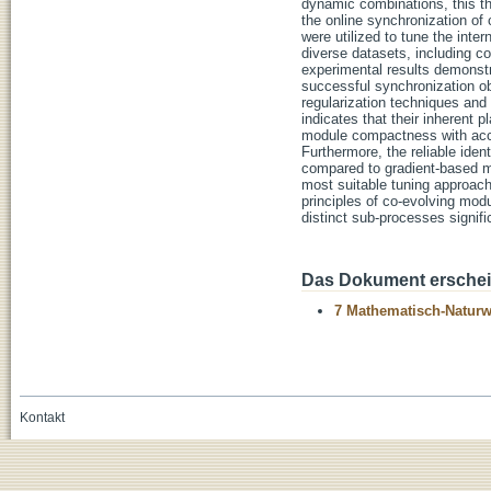
dynamic combinations, this th
the online synchronization o
were utilized to tune the inte
diverse datasets, including c
experimental results demonstr
successful synchronization o
regularization techniques and
indicates that their inherent p
module compactness with accur
Furthermore, the reliable iden
compared to gradient-based me
most suitable tuning approach
principles of co-evolving mod
distinct sub-processes signifi
Das Dokument erschein
7 Mathematisch-Naturwi
Kontakt