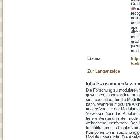
Grad
i
reco
onlin
oscil
aper
diffe
evol
grad
para
modu
Lizenz:
http
tueb
Zur Langanzeige
Inhaltszusammenfassun
Die Forschung zu modularen St
gewonnen, insbesondere aufgru
sich besonders für die Modell
kann. Während modulare Archi
andere Vorteile der Modularit
Vorwissen über das Problem ei
tiefere Verständnis der model
weitgehend unerforscht. Das H
Identifikation des Inhalts von
Komponenten in zeitabhängig
Module untersucht. Die Analy