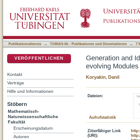
Generation and Identification of Dynamics i
DSpace Repositorium (Manakin basiert)
Publikationsdienste
→
TOBIAS-lib - Publikationen und Dissertationen
→
7 
Generation and Id
VERÖFFENTLICHEN
evolving Modules
Kontakt
Koryakin, Danil
Verträge
Hilfe und Informationen
Dateien:
Stöbern
Mathematisch-
Naturwissenschaftliche
Aufrufstatistik
Fakultät
Erscheinungsdatum
Zitierfähiger Link
http
(URI):
http
Autoren