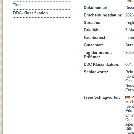
http
Titel
Dokumentart:
Disse
DDC-Klassifikation
Erscheinungsdatum:
2026
Sprache:
Engl
Fakultät:
7 Ma
Fachbereich:
Infor
Gutachter:
Butz,
Tag der mündl.
2026
Prüfung:
DDC-Klassifikation:
004 -
Schlagworte:
Reku
Iden
Oszil
Neoe
Coev
Freie Schlagwörter:
P
Modu
Iden
Erke
Onli
Oszil
Aper
Diffe
Evol