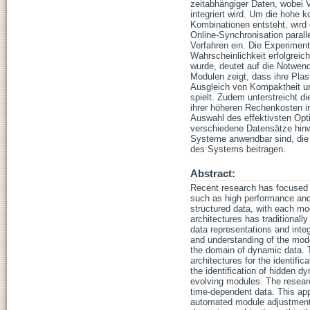
zeitabhängiger Daten, wobei
integriert wird. Um die hohe 
Kombinationen entsteht, wird e
Online-Synchronisation parall
Verfahren ein. Die Experimen
Wahrscheinlichkeit erfolgreic
wurde, deutet auf die Notwend
Modulen zeigt, dass ihre Plas
Ausgleich von Kompaktheit un
spielt. Zudem unterstreicht di
ihrer höheren Rechenkosten i
Auswahl des effektivsten Opt
verschiedene Datensätze hinw
Systeme anwendbar sind, die e
des Systems beitragen.
Abstract:
Recent research has focused c
such as high performance and 
structured data, with each mo
architectures has traditional
data representations and integr
and understanding of the mode
the domain of dynamic data. Th
architectures for the identific
the identification of hidden 
evolving modules. The resear
time-dependent data. This app
automated module adjustments.