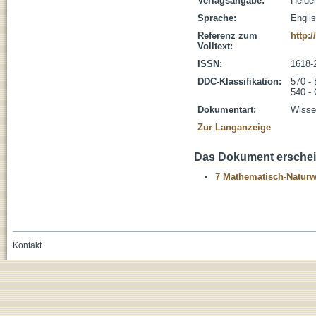
Verlagsangabe:
Heidel
Sprache:
Engli
Referenz zum
http:
Volltext:
ISSN:
1618-
DDC-Klassifikation:
570 - 
540 -
Dokumentart:
Wissen
Zur Langanzeige
Das Dokument erschein
7 Mathematisch-Naturwi
Kontakt