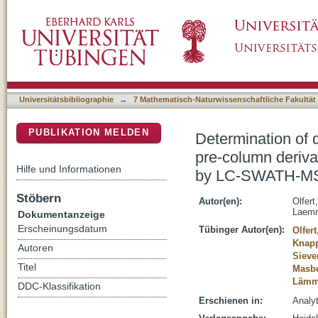
Determination of double bond positions in uns
DSpace Repositorium (Manakin basiert)
dimethyl and dipyridyl disulfide followed b
Universitätsbibliographie
→
7 Mathematisch-Naturwissenschaftliche Fakultät
PUBLIKATION MELDEN
Determination of d
pre-column derivat
Hilfe und Informationen
by LC-SWATH-MS
Stöbern
Autor(en):
Olfert
Laemm
Dokumentanzeige
Erscheinungsdatum
Tübinger Autor(en):
Olfert
Knapp
Autoren
Sieve
Titel
Masbe
Lämme
DDC-Klassifikation
Erschienen in:
Analyt