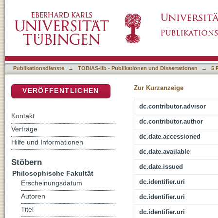
'Pass the Mountains, follow the Megaliths a
DSpace Repositorium (Manakin basiert)
in the West of the Province of Toledo (Spain) 
Publikationsdienste
→
TOBIAS-lib - Publikationen und Dissertationen
→
5 
Zur Kurzanzeige
VERÖFFENTLICHEN
dc.contributor.advisor
Kontakt
dc.contributor.author
Verträge
dc.date.accessioned
Hilfe und Informationen
dc.date.available
Stöbern
dc.date.issued
Philosophische Fakultät
dc.identifier.uri
Erscheinungsdatum
Autoren
dc.identifier.uri
Titel
dc.identifier.uri