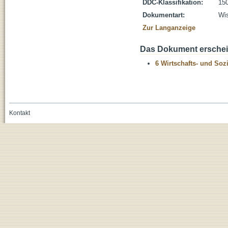
DDC-Klassifikation:
150
Dokumentart:
Wis
Zur Langanzeige
Das Dokument erschein
6 Wirtschafts- und Soz
Kontakt