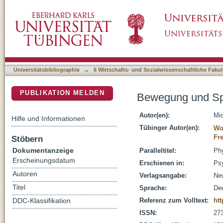
Bewegung und Sport in der Psychotherapie
DSpace Repositorium (Manakin basiert)
Universitätsbibliographie
→
6 Wirtschafts- und Sozialwissenschaftliche Fakul
PUBLIKATION MELDEN
Bewegung und Spo
Autor(en):
Mi
Hilfe und Informationen
Tübinger Autor(en):
Wo
Fr
Stöbern
Dokumentanzeige
Paralleltitel:
Phy
Erscheinungsdatum
Erschienen in:
Psy
Autoren
Verlagsangabe:
New
Titel
Sprache:
De
Referenz zum Volltext:
htt
DDC-Klassifikation
ISSN:
27