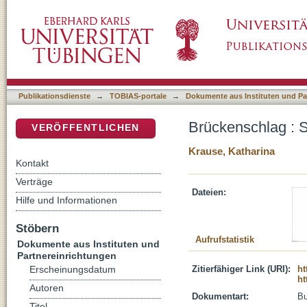
Brückenschlag : Souvenir als portabiles Par
DSpace Repositorium (Manakin basiert)
Publikationsdienste
→
TOBIAS-portale
→
Dokumente aus Instituten und Pa
Brückenschlag : S
VERÖFFENTLICHEN
Krause, Katharina
Kontakt
Verträge
Dateien:
Hilfe und Informationen
Stöbern
Aufrufstatistik
Dokumente aus Instituten und
Partnereinrichtungen
Zitierfähiger Link (URI):
ht
Erscheinungsdatum
ht
Autoren
Dokumentart:
B
Titel