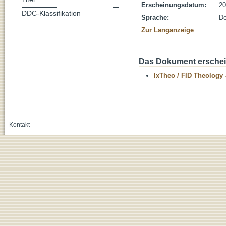
Erscheinungsdatum:
20
DDC-Klassifikation
Sprache:
De
Zur Langanzeige
Das Dokument erschein
IxTheo / FID Theology 
Kontakt