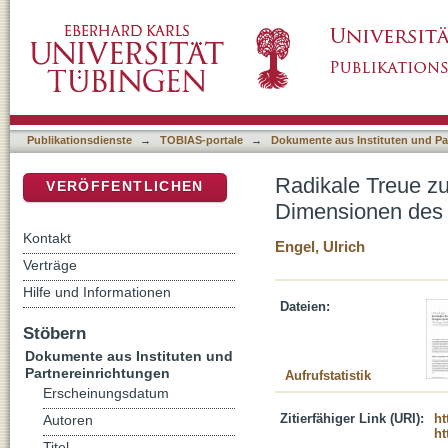
Radikale Treue zum radikalen Zeugnis Jesu :
DSpace Repositorium (Manakin basiert)
Martyriumbegriffs
Publikationsdienste
→
TOBIAS-portale
→
Dokumente aus Instituten und Pa
Radikale Treue zu
VERÖFFENTLICHEN
Dimensionen des c
Kontakt
Engel, Ulrich
Verträge
Hilfe und Informationen
Dateien:
Stöbern
Dokumente aus Instituten und
Partnereinrichtungen
Aufrufstatistik
Erscheinungsdatum
Zitierfähiger Link (URI):
ht
Autoren
ht
Titel