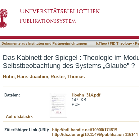
 : Theologie im Modus der Selbstbeobachtung 
asiert)
Dokumente aus Instituten und Partnereinrichtungen
→
IxTheo / FID Theology - R
Das Kabinett der Spiegel : Theologie im Mod
Selbstbeobachtung des Systems „Glaube" ?
Höhn, Hans-Joachim
;
Ruster, Thomas
Dateien:
Hoehn_314.pdf
147. KB
PDF
Aufrufstatistik
Zitierfähiger Link (URI):
http://hdl.handle.net/10900/174819
http://dx.doi.org/10.15496/publikation-116144