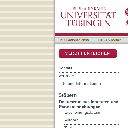
Das Kabinett der Spiegel
DSpace Repositorium (Manakin b
Publikationsdienste
→
TOBIAS-portale
→
VERÖFFENTLICHEN
Kontakt
Verträge
Hilfe und Informationen
Stöbern
Dokumente aus Instituten und
Partnereinrichtungen
Erscheinungsdatum
Autoren
Titel