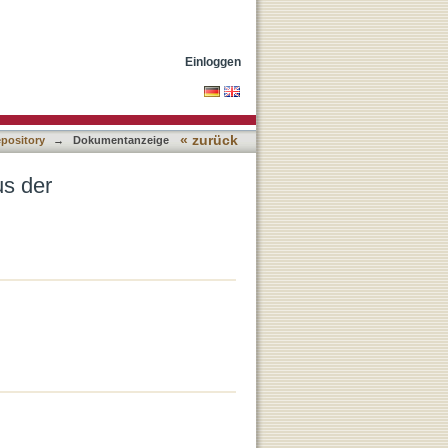
des Systems „Glaube" ?
Einloggen
« zurück
epository
→
Dokumentanzeige
us der