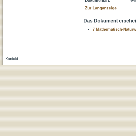
Dokumentart:
Wis
Zur Langanzeige
Das Dokument erschein
7 Mathematisch-Naturwi
Kontakt