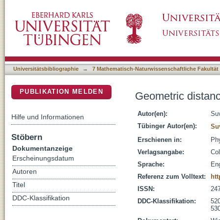
Geometric distances between closed univer
DSpace Repositorium (Manakin basiert)
Universitätsbibliographie
→
7 Mathematisch-Naturwissenschaftliche Fakultät
PUBLIKATION MELDEN
Geometric distan
Autor(en):
Suv
Hilfe und Informationen
Tübinger Autor(en):
Su
Stöbern
Erschienen in:
Phy
Dokumentanzeige
Verlagsangabe:
Col
Erscheinungsdatum
Sprache:
Eng
Autoren
Referenz zum Volltext:
htt
Titel
ISSN:
24
DDC-Klassifikation
DDC-Klassifikation:
520
530