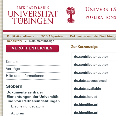
Geleitwort des Max-Weber-Kollegs für kultur-
DSpace Repositorium (Manakin basiert)
Erfurt
Publikationsdienste
→
TOBIAS-portale
→
Dokumente zentraler Einrichtunge
Repository
→
Dokumentanzeige
Zur Kurzanzeige
VERÖFFENTLICHEN
dc.contributor.author
Kontakt
dc.contributor.author
Verträge
dc.contributor.author
Hilfe und Informationen
dc.date.accessioned
Stöbern
dc.date.available
Dokumente zentraler
Einrichtungen der Universität
dc.date.issued
und von Partnereinrichtungen
dc.identifier.uri
Erscheinungsdatum
dc.identifier.uri
Autoren