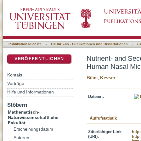
Nutrient- and Secondary Metabolite-Mediate
DSpace Repositorium (Manakin basiert)
Publikationsdienste
→
TOBIAS-lib - Publikationen und Dissertationen
→
7 
Nutrient- and Sec
VERÖFFENTLICHEN
Human Nasal Mic
Kontakt
Bilici, Kevser
Verträge
Hilfe und Informationen
Dateien:
Stöbern
Mathematisch-
Naturwissenschaftliche
Aufrufstatistik
Fakultät
Erscheinungsdatum
Zitierfähiger Link
http
(URI):
http
Autoren