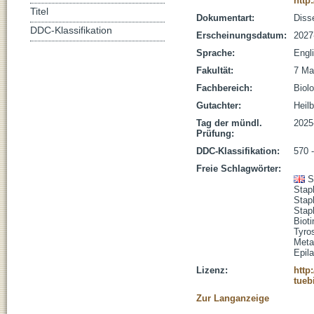
http
Titel
Dokumentart:
Disse
DDC-Klassifikation
Erscheinungsdatum:
2027
Sprache:
Engl
Fakultät:
7 Ma
Fachbereich:
Biolo
Gutachter:
Heilb
Tag der mündl.
2025
Prüfung:
DDC-Klassifikation:
570 
Freie Schlagwörter:
S
Stap
Stap
Stap
Bioti
Tyro
Meta
Epil
Lizenz:
http
tueb
Zur Langanzeige