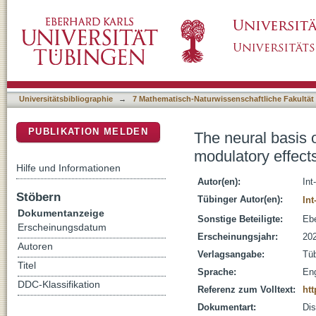
The neural basis of stress-reactive rumination
DSpace Repositorium (Manakin basiert)
Stimulation
Universitätsbibliographie
→
7 Mathematisch-Naturwissenschaftliche Fakultät
PUBLIKATION MELDEN
The neural basis o
modulatory effect
Hilfe und Informationen
Autor(en):
Int
Stöbern
Tübinger Autor(en):
Int
Dokumentanzeige
Sonstige Beteiligte:
Ebe
Erscheinungsdatum
Erscheinungsjahr:
20
Autoren
Verlagsangabe:
Tü
Titel
Sprache:
Eng
DDC-Klassifikation
Referenz zum Volltext:
htt
Dokumentart:
Dis