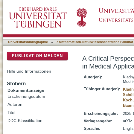
A Critical Perspective on Finite Sample Conf
DSpace Repositorium (Manakin basiert)
Universitätsbibliographie
→
7 Mathematisch-Naturwissenschaftliche Fakultät
PUBLIKATION MELDEN
A Critical Perspe
in Medical Applica
Hilfe und Informationen
Autor(en):
Kladny
Muehl
Stöbern
Tübinger Autor(en):
Kladn
Dokumentanzeige
Schöl
Erscheinungsdatum
Koch,
Autoren
Baumg
Titel
Erscheinungsjahr:
2025-
DDC-Klassifikation
Verlagsangabe:
arXiv
Sprache:
Engli