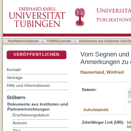
Vom Segnen und Begraben der Tiere : Liturg
DSpace Repositorium (Manakin basiert)
Debatte
Publikationsdienste
→
TOBIAS-portale
→
Dokumente aus Instituten und Pa
Vom Segnen und Be
VERÖFFENTLICHEN
Anmerkungen zu e
Kontakt
Haunerland, Winfried
Verträge
Hilfe und Informationen
Dateien:
Stöbern
Dokumente aus Instituten und
Partnereinrichtungen
Aufrufstatistik
Erscheinungsdatum
Zitierfähiger Link (URI):
ht
Autoren
ht
Titel