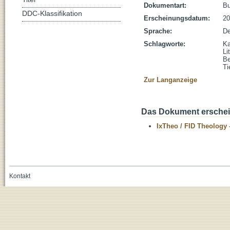
Dokumentart:
B
DDC-Klassifikation
Erscheinungsdatum:
20
Sprache:
De
Schlagworte:
Ka
Li
Be
Ti
Zur Langanzeige
Das Dokument erschein
IxTheo / FID Theology 
Kontakt