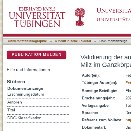
Validierung der automatischen Organsegmen
DSpace Repositorium (Manakin basiert)
Rahmen der Nationalen Kohorte
Universitätsbibliographie
→
4 Medizinische Fakultät
→
Dokumentanzeige
PUBLIKATION MELDEN
Validierung der 
Milz im Ganzkörp
Hilfe und Informationen
Autor(en):
Fet
Stöbern
Tübinger Autor(en):
Fet
Dokumentanzeige
Sonstige Beteiligte:
Ebe
Erscheinungsdatum
Erscheinungsjahr:
20
Autoren
Verlagsangabe:
Tü
Titel
Sprache:
De
DDC-Klassifikation
Referenz zum Volltext:
htt
Dokumentart:
Dis