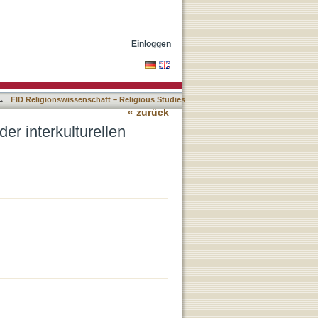
ie und der
Einloggen
→
FID Religionswissenschaft – Religious Studies
« zurück
r interkulturellen