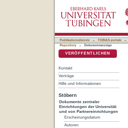
Fremdwahrnehmung und Mig
DSpace Repositorium (Manakin b
Religionswissenschaft
Publikationsdienste
→
TOBIAS-portale
→
Repository
→
Dokumentanzeige
VERÖFFENTLICHEN
Kontakt
Verträge
Hilfe und Informationen
Stöbern
Dokumente zentraler
Einrichtungen der Universität
und von Partnereinrichtungen
Erscheinungsdatum
Autoren