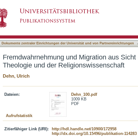
ration aus Sicht der interkulturellen Theolog
asiert)
Dokumente zentraler Einrichtungen der Universität und von Partnereinrichtungen
Fremdwahrnehmung und Migration aus Sicht de
Theologie und der Religionswissenschaft
Dehn, Ulrich
Dateien:
Dehn_100.pdf
1009 KB
PDF
Aufrufstatistik
Zitierfähiger Link (URI):
http://hdl.handle.net/10900/172958
http://dx.doi.org/10.15496/publikation-114283