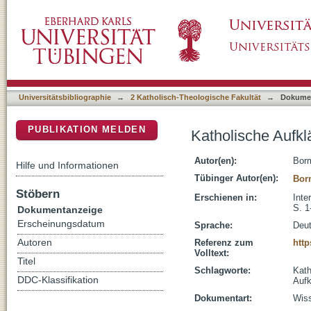
Katholische Aufklärung : Editorial
DSpace Repositorium (Manakin basiert)
Universitätsbibliographie
→
2 Katholisch-Theologische Fakultät
→
Dokume
PUBLIKATION MELDEN
Katholische Aufklä
Autor(en):
Borm
Hilfe und Informationen
Tübinger Autor(en):
Bor
Stöbern
Erschienen in:
Inte
S. 1
Dokumentanzeige
Erscheinungsdatum
Sprache:
Deu
Autoren
Referenz zum
http
Volltext:
Titel
Schlagworte:
Kath
DDC-Klassifikation
Aufk
Dokumentart:
Wiss