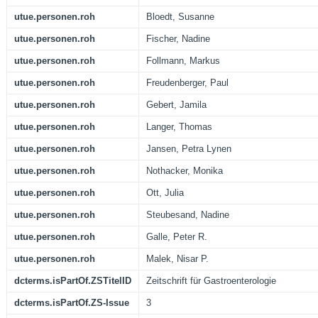
utue.personen.roh
Bloedt, Susanne
utue.personen.roh
Fischer, Nadine
utue.personen.roh
Follmann, Markus
utue.personen.roh
Freudenberger, Paul
utue.personen.roh
Gebert, Jamila
utue.personen.roh
Langer, Thomas
utue.personen.roh
Jansen, Petra Lynen
utue.personen.roh
Nothacker, Monika
utue.personen.roh
Ott, Julia
utue.personen.roh
Steubesand, Nadine
utue.personen.roh
Galle, Peter R.
utue.personen.roh
Malek, Nisar P.
dcterms.isPartOf.ZSTitelID
Zeitschrift für Gastroenterologie
dcterms.isPartOf.ZS-Issue
3