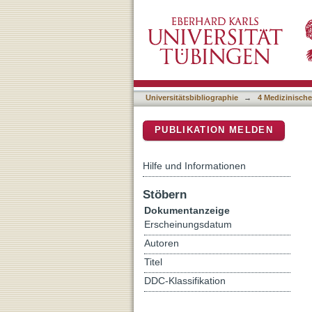
Leitlinienreport der S3-L
DSpace Repositorium (Manakin b
biliärer Karzinome
Universitätsbibliographie
→
4 Medizinische
PUBLIKATION MELDEN
Hilfe und Informationen
Stöbern
Dokumentanzeige
Erscheinungsdatum
Autoren
Titel
DDC-Klassifikation