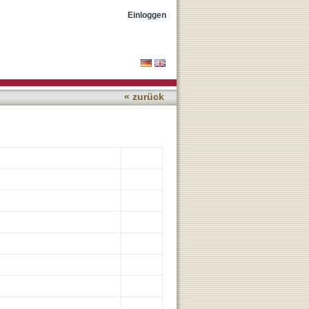
lulären Karzinoms und
Einloggen
« zurück