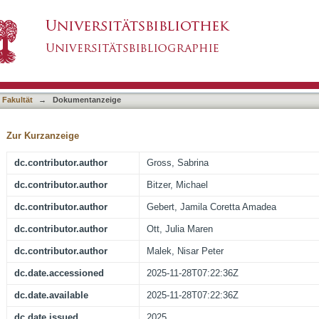
eitlinie „Diagnostik und Therapie des Hepatozel
asiert)
 Fakultät
→
Dokumentanzeige
Zur Kurzanzeige
dc.contributor.author
Gross, Sabrina
dc.contributor.author
Bitzer, Michael
dc.contributor.author
Gebert, Jamila Coretta Amadea
dc.contributor.author
Ott, Julia Maren
dc.contributor.author
Malek, Nisar Peter
dc.date.accessioned
2025-11-28T07:22:36Z
dc.date.available
2025-11-28T07:22:36Z
dc.date.issued
2025