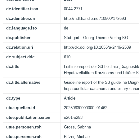
dc.identifier.issn
0044-2771
dc.identifier.uri
http://hdl.handle.net/10900/172693
dc.language.iso
de
dc.publisher
Stuttgart : Georg Thieme Verlag KG
dc.relation.uri
http://dx.doi.org/10.1055/a-2446-2509
dc.subject.ddc
610
dc.title
Leitlinienreport der S3-Leitlinie „Diagnost
Hepatozellulären Karzinoms und biliärer 
dc.title.alternative
Guideline report of the S3 guideline Diagn
hepatocellular carcinoma and biliary car
dc.type
Article
utue.quellen.id
20250630000000_01462
utue.publikation.seiten
e261-e293
utue.personen.roh
Gross, Sabrina
utue.personen.roh
Bitzer, Michael