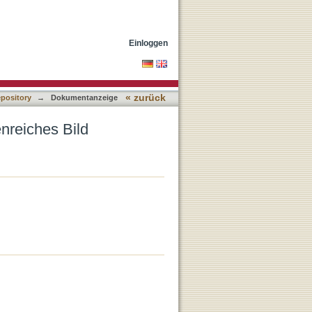
Einloggen
« zurück
epository
→
Dokumentanzeige
enreiches Bild