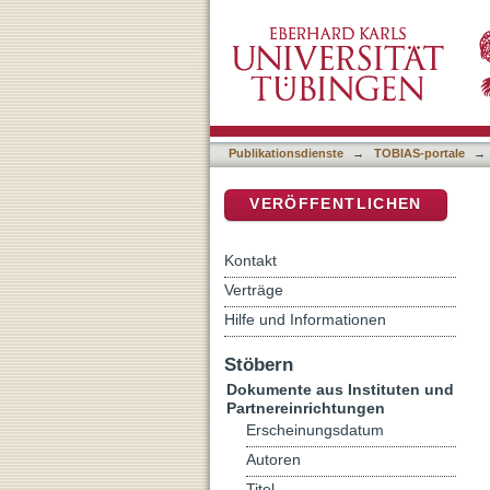
Ägypten in der Hebräischen
DSpace Repositorium (Manakin b
Publikationsdienste
→
TOBIAS-portale
→
VERÖFFENTLICHEN
Kontakt
Verträge
Hilfe und Informationen
Stöbern
Dokumente aus Instituten und
Partnereinrichtungen
Erscheinungsdatum
Autoren
Titel