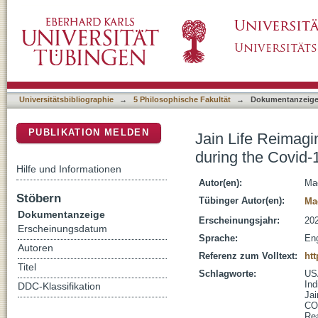
Jain Life Reimagined : An Examination of Ja
DSpace Repositorium (Manakin basiert)
Pandemic
Universitätsbibliographie
→
5 Philosophische Fakultät
→
Dokumentanzeig
PUBLIKATION MELDEN
Jain Life Reimagi
during the Covid
Hilfe und Informationen
Autor(en):
Mae
Stöbern
Tübinger Autor(en):
Mae
Dokumentanzeige
Erscheinungsjahr:
20
Erscheinungsdatum
Sprache:
Eng
Autoren
Referenz zum Volltext:
htt
Titel
Schlagworte:
US
Ind
DDC-Klassifikation
Jai
CO
Re