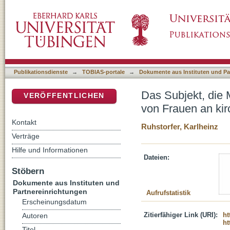
Das Subjekt, die Macht und das Übel : Zur F
DSpace Repositorium (Manakin basiert)
Selbstvollzügen
Publikationsdienste
→
TOBIAS-portale
→
Dokumente aus Instituten und Pa
Das Subjekt, die 
VERÖFFENTLICHEN
von Frauen an kir
Kontakt
Ruhstorfer, Karlheinz
Verträge
Hilfe und Informationen
Dateien:
Stöbern
Dokumente aus Instituten und
Partnereinrichtungen
Aufrufstatistik
Erscheinungsdatum
Zitierfähiger Link (URI):
ht
Autoren
ht
Titel