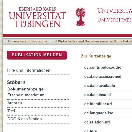
Spaces and scales of a street : shifting soci
DSpace Repositorium (Manakin basiert)
Marseille
Universitätsbibliographie
→
6 Wirtschafts- und Sozialwissenschaftliche Fakul
PUBLIKATION MELDEN
Zur Kurzanzeige
dc.contributor.author
Hilfe und Informationen
dc.date.accessioned
Stöbern
dc.date.available
Dokumentanzeige
dc.date.issued
Erscheinungsdatum
Autoren
dc.identifier.uri
Titel
dc.language.iso
DDC-Klassifikation
dc.relation.uri
dc.title