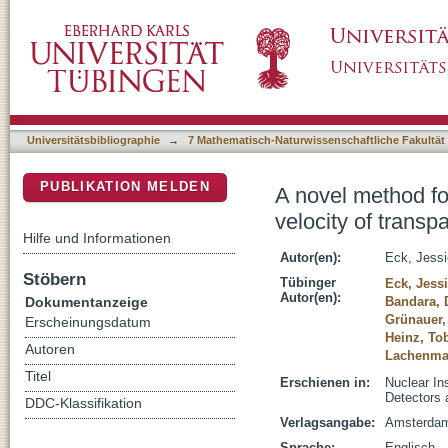
A novel method for measuring the attenuation 
DSpace Repositorium (Manakin basiert)
a variable length cavity
Universitätsbibliographie
→
7 Mathematisch-Naturwissenschaftliche Fakultät
PUBLIKATION MELDEN
A novel method fo
velocity of transpa
Hilfe und Informationen
Autor(en):
Eck, Jess
Stöbern
Tübinger
Eck, Jess
Autor(en):
Dokumentanzeige
Bandara,
Grünauer,
Erscheinungsdatum
Heinz, To
Autoren
Lachenmai
Titel
Erschienen in:
Nuclear In
Detectors 
DDC-Klassifikation
Verlagsangabe:
Amsterdam 
Sprache:
Englisch