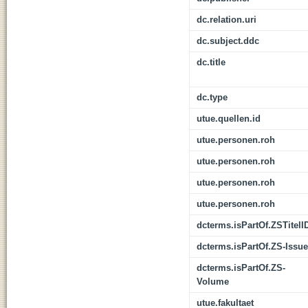
dc.relation.uri
dc.subject.ddc
dc.title
dc.type
utue.quellen.id
utue.personen.roh
utue.personen.roh
utue.personen.roh
utue.personen.roh
dcterms.isPartOf.ZSTitelI
dcterms.isPartOf.ZS-Issue
dcterms.isPartOf.ZS-
Volume
utue.fakultaet