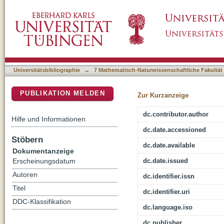
Almost nothing left to lose: Suitable habitat fo
DSpace Repositorium (Manakin basiert)
and land use scenarios
Universitätsbibliographie
→
7 Mathematisch-Naturwissenschaftliche Fakultät
PUBLIKATION MELDEN
Zur Kurzanzeige
dc.contributor.author
Hilfe und Informationen
dc.date.accessioned
Stöbern
dc.date.available
Dokumentanzeige
dc.date.issued
Erscheinungsdatum
Autoren
dc.identifier.issn
Titel
dc.identifier.uri
DDC-Klassifikation
dc.language.iso
dc.publisher