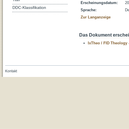
Erscheinungsdatum:
20
DDC-Klassifikation
Sprache:
De
Zur Langanzeige
Das Dokument erschein
IxTheo / FID Theology 
Kontakt