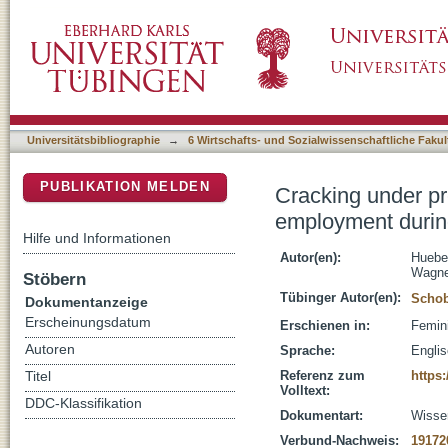
Cracking under pressure? : gender role atti
DSpace Repositorium (Manakin basiert)
germany
Universitätsbibliographie
→
6 Wirtschafts- und Sozialwissenschaftliche Fakul
PUBLIKATION MELDEN
Cracking under pr
employment durin
Hilfe und Informationen
Autor(en):
Huebe
Wagne
Stöbern
Tübinger Autor(en):
Schob
Dokumentanzeige
Erscheinungsdatum
Erschienen in:
Femini
Autoren
Sprache:
Engli
Referenz zum
https
Titel
Volltext:
DDC-Klassifikation
Dokumentart:
Wissen
Verbund-Nachweis:
19172