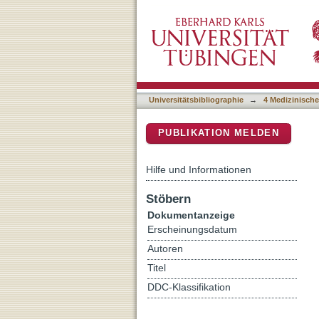
Predicting dose response t
DSpace Repositorium (Manakin b
randomized phase III NR
Universitätsbibliographie
→
4 Medizinische
PUBLIKATION MELDEN
Hilfe und Informationen
Stöbern
Dokumentanzeige
Erscheinungsdatum
Autoren
Titel
DDC-Klassifikation