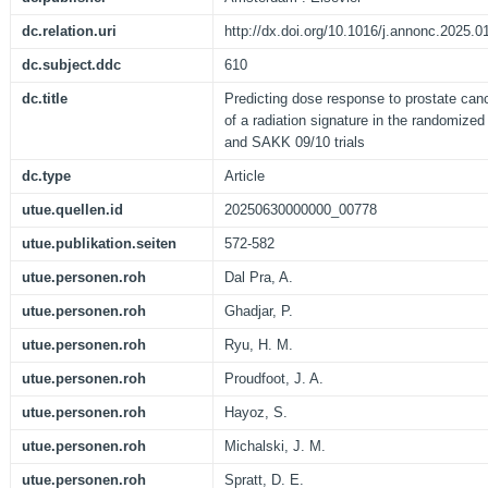
dc.relation.uri
http://dx.doi.org/10.1016/j.annonc.2025.0
dc.subject.ddc
610
dc.title
Predicting dose response to prostate canc
of a radiation signature in the randomiz
and SAKK 09/10 trials
dc.type
Article
utue.quellen.id
20250630000000_00778
utue.publikation.seiten
572-582
utue.personen.roh
Dal Pra, A.
utue.personen.roh
Ghadjar, P.
utue.personen.roh
Ryu, H. M.
utue.personen.roh
Proudfoot, J. A.
utue.personen.roh
Hayoz, S.
utue.personen.roh
Michalski, J. M.
utue.personen.roh
Spratt, D. E.