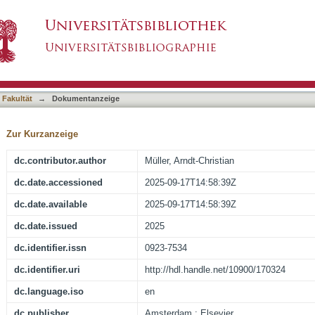
o prostate cancer radiotherapy: validation of a 
asiert)
G/RTOG 0126 and SAKK 09/10 trials
 Fakultät
→
Dokumentanzeige
Zur Kurzanzeige
dc.contributor.author
Müller, Arndt-Christian
dc.date.accessioned
2025-09-17T14:58:39Z
dc.date.available
2025-09-17T14:58:39Z
dc.date.issued
2025
dc.identifier.issn
0923-7534
dc.identifier.uri
http://hdl.handle.net/10900/170324
dc.language.iso
en
dc.publisher
Amsterdam : Elsevier