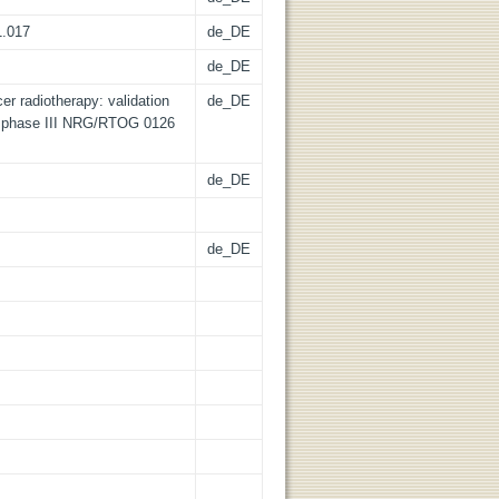
1.017
de_DE
de_DE
er radiotherapy: validation
de_DE
ed phase III NRG/RTOG 0126
de_DE
de_DE