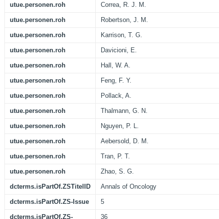
utue.personen.roh
Correa, R. J. M.
utue.personen.roh
Robertson, J. M.
utue.personen.roh
Karrison, T. G.
utue.personen.roh
Davicioni, E.
utue.personen.roh
Hall, W. A.
utue.personen.roh
Feng, F. Y.
utue.personen.roh
Pollack, A.
utue.personen.roh
Thalmann, G. N.
utue.personen.roh
Nguyen, P. L.
utue.personen.roh
Aebersold, D. M.
utue.personen.roh
Tran, P. T.
utue.personen.roh
Zhao, S. G.
dcterms.isPartOf.ZSTitelID
Annals of Oncology
dcterms.isPartOf.ZS-Issue
5
dcterms.isPartOf.ZS-
36