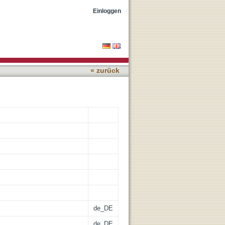
radiation signature in the
Einloggen
« zurück
de_DE
de_DE