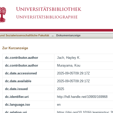
 I know nothing" : a longitudinal registered rep
asiert)
 und Sozialwissenschaftliche Fakultät
→
Dokumentanzeige
Zur Kurzanzeige
dc.contributor.author
Jach, Hayley K.
dc.contributor.author
Murayama, Kou
dc.date.accessioned
2025-09-05T09:29:17Z
dc.date.available
2025-09-05T09:29:17Z
dc.date.issued
2025
dc.identifier.uri
http://hdl.handle.net/10900/169968
dc.language.iso
en
dc.relation.uri
https://doi.org/10.1016/j.learninstruc