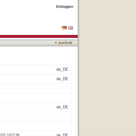
ort of doctoral students'
Einloggen
« zurück
de_DE
de_DE
de_DE
.2025.102138
de_DE