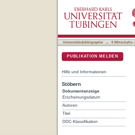
"The more I learn, the more
DSpace Repositorium (Manakin b
uncertainty in learning
Universitätsbibliographie
→
6 Wirtschafts-
PUBLIKATION MELDEN
Hilfe und Informationen
Stöbern
Dokumentanzeige
Erscheinungsdatum
Autoren
Titel
DDC-Klassifikation