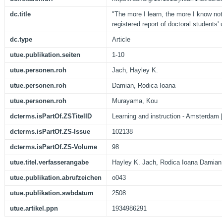
dc.title
"The more I learn, the more I know noth
registered report of doctoral students' 
dc.type
Article
utue.publikation.seiten
1-10
utue.personen.roh
Jach, Hayley K.
utue.personen.roh
Damian, Rodica Ioana
utue.personen.roh
Murayama, Kou
dcterms.isPartOf.ZSTitelID
Learning and instruction - Amsterdam [
dcterms.isPartOf.ZS-Issue
102138
dcterms.isPartOf.ZS-Volume
98
utue.titel.verfasserangabe
Hayley K. Jach, Rodica Ioana Damia
utue.publikation.abrufzeichen
o043
utue.publikation.swbdatum
2508
utue.artikel.ppn
1934986291