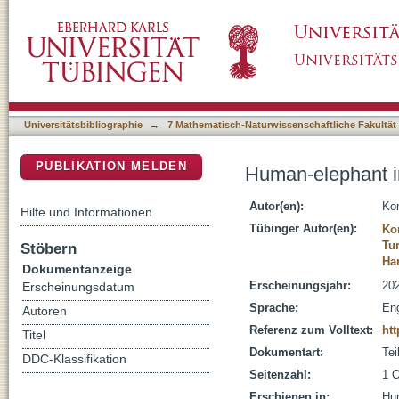
Human-elephant interactions from past to pres
DSpace Repositorium (Manakin basiert)
Universitätsbibliographie
→
7 Mathematisch-Naturwissenschaftliche Fakultät
PUBLIKATION MELDEN
Human-elephant in
Autor(en):
Kon
Hilfe und Informationen
Tübinger Autor(en):
Ko
Tu
Stöbern
Har
Dokumentanzeige
Erscheinungsjahr:
20
Erscheinungsdatum
Sprache:
Eng
Autoren
Referenz zum Volltext:
htt
Titel
Dokumentart:
Tei
DDC-Klassifikation
Seitenzahl:
1 O
Erschienen in:
Hum