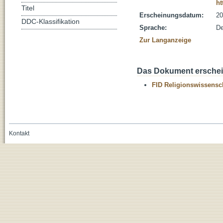
ht
Titel
Erscheinungsdatum:
20
DDC-Klassifikation
Sprache:
De
Zur Langanzeige
Das Dokument erschein
FID Religionswissensch
Kontakt