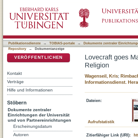
Lovecraft goes Magick: Cthulus Ruf in Phanta
DSpace Repositorium (Manakin basiert)
Publikationsdienste
→
TOBIAS-portale
→
Dokumente zentraler Einrichtunge
Repository
→
Dokumentanzeige
Lovecraft goes Ma
VERÖFFENTLICHEN
Religion
Kontakt
Wagenseil, Kris
;
Rimbach
Verträge
Informationsdienst. He
Hilfe und Informationen
Dateien:
Stöbern
Dokumente zentraler
Einrichtungen der Universität
und von Partnereinrichtungen
Aufrufstatistik
Erscheinungsdatum
Autoren
Zitierfähiger Link (URI):
ht