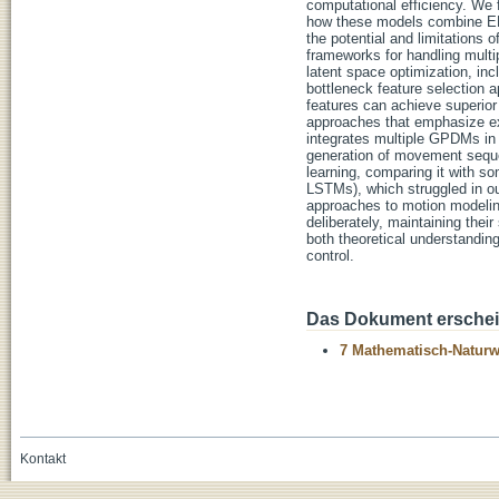
computational efficiency. We f
how these models combine EMG
the potential and limitations
frameworks for handling multi
latent space optimization, in
bottleneck feature selection a
features can achieve superior
approaches that emphasize exp
integrates multiple GPDMs in a
generation of movement sequ
learning, comparing it with s
LSTMs), which struggled in our
approaches to motion modelin
deliberately, maintaining thei
both theoretical understanding
control.
Das Dokument erschein
7 Mathematisch-Naturwi
Kontakt