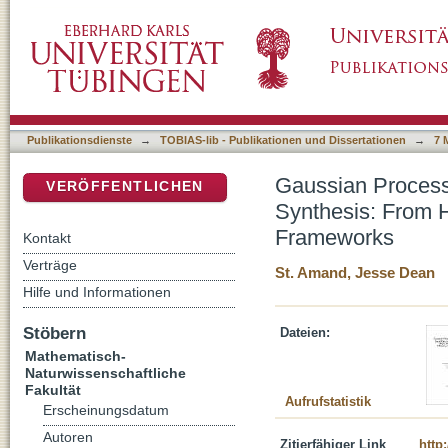
Gaussian Process Dynamical Models for Sma
DSpace Repositorium (Manakin basiert)
Models to Mixture-of-Experts Frameworks
Publikationsdienste
→
TOBIAS-lib - Publikationen und Dissertationen
→
7 
Gaussian Process
VERÖFFENTLICHEN
Synthesis: From H
Frameworks
Kontakt
Verträge
St. Amand, Jesse Dean
Hilfe und Informationen
Stöbern
Dateien:
Mathematisch-
Naturwissenschaftliche
Fakultät
Aufrufstatistik
Erscheinungsdatum
Autoren
Zitierfähiger Link
http