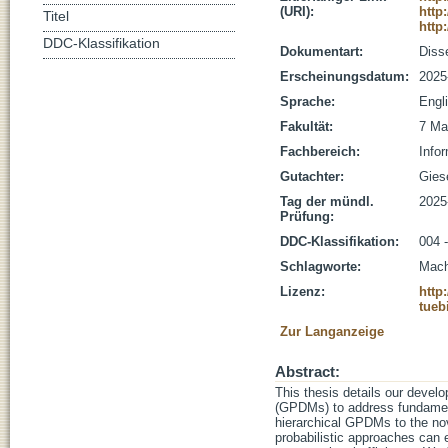
(URI):
http
Titel
http
DDC-Klassifikation
Dokumentart:
Disse
Erscheinungsdatum:
2025
Sprache:
Engl
Fakultät:
7 Ma
Fachbereich:
Infor
Gutachter:
Giese
Tag der mündl.
2025
Prüfung:
DDC-Klassifikation:
004 -
Schlagworte:
Mach
Lizenz:
http
tueb
Zur Langanzeige
Abstract:
This thesis details our devel
(GPDMs) to address fundamen
hierarchical GPDMs to the n
probabilistic approaches can 