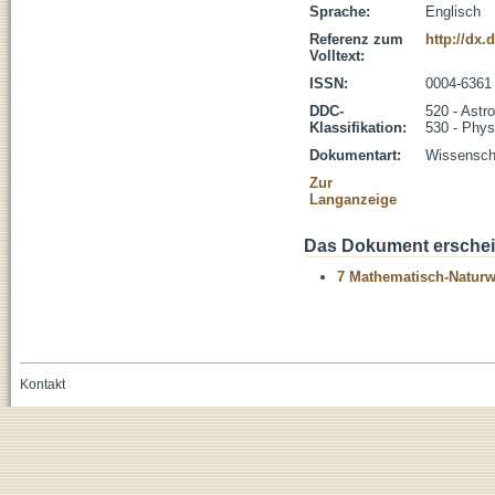
Sprache:
Englisch
Referenz zum
http://dx.
Volltext:
ISSN:
0004-6361
DDC-
520 - Astr
Klassifikation:
530 - Phys
Dokumentart:
Wissenscha
Zur
Langanzeige
Das Dokument erschein
7 Mathematisch-Naturwi
Kontakt