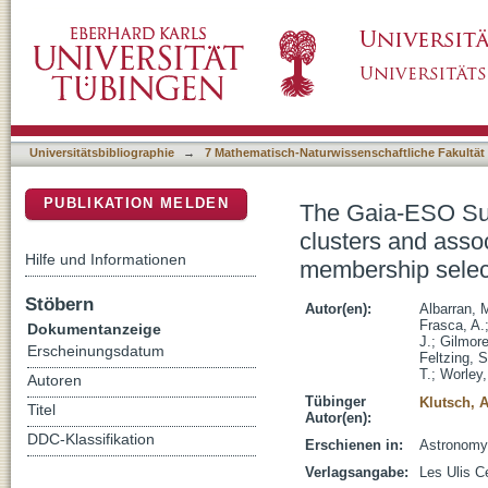
The Gaia-ESO Survey: Calibrating the lithium-
DSpace Repositorium (Manakin basiert)
Expanded cluster sample and final membersh
Universitätsbibliographie
→
7 Mathematisch-Naturwissenschaftliche Fakultät
PUBLIKATION MELDEN
The Gaia-ESO Surv
clusters and assoc
Hilfe und Informationen
membership selec
Stöbern
Autor(en):
Albarran, M
Frasca, A.
Dokumentanzeige
J.
;
Gilmore
Erscheinungsdatum
Feltzing, S
T.
;
Worley,
Autoren
Tübinger
Klutsch, A
Titel
Autor(en):
DDC-Klassifikation
Erschienen in:
Astronomy 
Verlagsangabe:
Les Ulis C