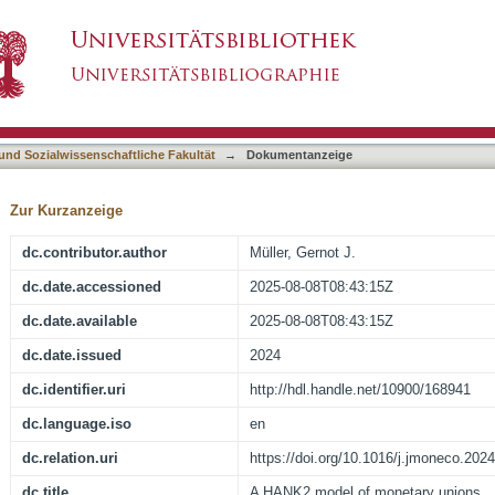
ry unions
asiert)
 und Sozialwissenschaftliche Fakultät
→
Dokumentanzeige
Zur Kurzanzeige
dc.contributor.author
Müller, Gernot J.
dc.date.accessioned
2025-08-08T08:43:15Z
dc.date.available
2025-08-08T08:43:15Z
dc.date.issued
2024
dc.identifier.uri
http://hdl.handle.net/10900/168941
dc.language.iso
en
dc.relation.uri
https://doi.org/10.1016/j.jmoneco.202
dc.title
A HANK2 model of monetary unions