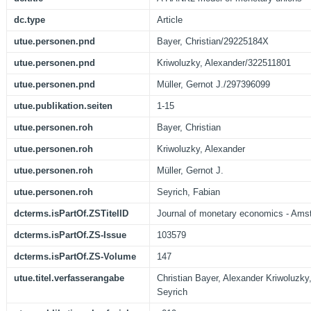
dc.type
Article
utue.personen.pnd
Bayer, Christian/29225184X
utue.personen.pnd
Kriwoluzky, Alexander/322511801
utue.personen.pnd
Müller, Gernot J./297396099
utue.publikation.seiten
1-15
utue.personen.roh
Bayer, Christian
utue.personen.roh
Kriwoluzky, Alexander
utue.personen.roh
Müller, Gernot J.
utue.personen.roh
Seyrich, Fabian
dcterms.isPartOf.ZSTitelID
Journal of monetary economics - Amste
dcterms.isPartOf.ZS-Issue
103579
dcterms.isPartOf.ZS-Volume
147
utue.titel.verfasserangabe
Christian Bayer, Alexander Kriwoluzky,
Seyrich