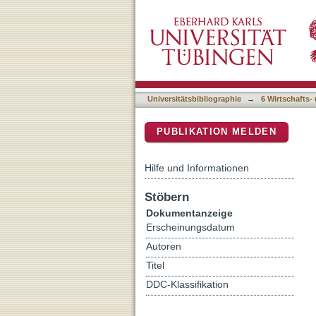
A HANK2 model of moneta
DSpace Repositorium (Manakin b
Universitätsbibliographie
→
6 Wirtschafts-
PUBLIKATION MELDEN
Hilfe und Informationen
Stöbern
Dokumentanzeige
Erscheinungsdatum
Autoren
Titel
DDC-Klassifikation