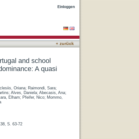
ring the period of
Einloggen
project
« zurück
rtugal and school
 dominance: A quasi
clesiis, Oriana
;
Raimondi, Sara
;
rtins
;
Alves, Daniela
;
Abecasis, Ana
;
ara, Elham
;
Pfeifer, Nico
;
Mommo,
a
138, S. 63-72