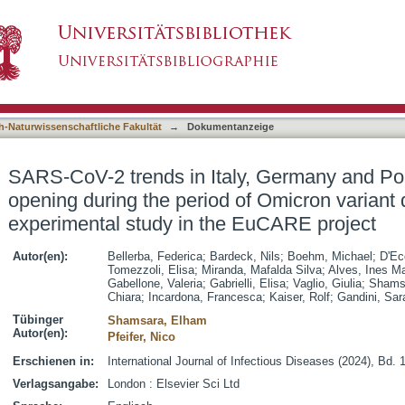
y, Germany and Portugal and school opening du
asiert)
e: A quasi experimental study in the EuCARE 
h-Naturwissenschaftliche Fakultät
→
Dokumentanzeige
SARS-CoV-2 trends in Italy, Germany and Po
opening during the period of Omicron variant
experimental study in the EuCARE project
Autor(en):
Bellerba, Federica
;
Bardeck, Nils
;
Boehm, Michael
;
D'Ec
Tomezzoli, Elisa
;
Miranda, Mafalda Silva
;
Alves, Ines Ma
Gabellone, Valeria
;
Gabrielli, Elisa
;
Vaglio, Giulia
;
Shams
Chiara
;
Incardona, Francesca
;
Kaiser, Rolf
;
Gandini, Sar
Tübinger
Shamsara, Elham
Autor(en):
Pfeifer, Nico
Erschienen in:
International Journal of Infectious Diseases (2024), Bd. 
Verlagsangabe:
London : Elsevier Sci Ltd