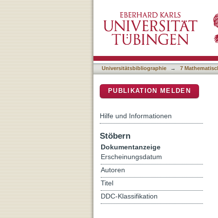
SARS-CoV-2 trends in Ital
DSpace Repositorium (Manakin b
Omicron variant dominanc
Universitätsbibliographie
→
7 Mathematisc
PUBLIKATION MELDEN
Hilfe und Informationen
Stöbern
Dokumentanzeige
Erscheinungsdatum
Autoren
Titel
DDC-Klassifikation