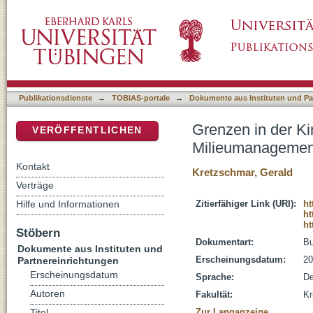
Grenzen in der Kirchengemeinde : Gemeinde
DSpace Repositorium (Manakin basiert)
Publikationsdienste
→
TOBIAS-portale
→
Dokumente aus Instituten und Pa
Grenzen in der K
VERÖFFENTLICHEN
Milieumanagemen
Kontakt
Kretzschmar, Gerald
Verträge
Hilfe und Informationen
Zitierfähiger Link (URI):
ht
ht
ht
Stöbern
Dokumentart:
B
Dokumente aus Instituten und
Erscheinungsdatum:
20
Partnereinrichtungen
Erscheinungsdatum
Sprache:
De
Autoren
Fakultät:
Kr
Zur Langanzeige
Titel