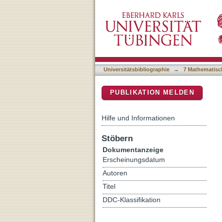
Measurement of 3ΛH produ
DSpace Repositorium (Manakin b
Universitätsbibliographie
→
7 Mathematisc
PUBLIKATION MELDEN
Hilfe und Informationen
Stöbern
Dokumentanzeige
Erscheinungsdatum
Autoren
Titel
DDC-Klassifikation