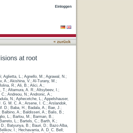
TeV
Einloggen
« zurück
sions at root
i
;
Aglietta, L.
;
Agnello, M.
;
Agrawal, N.
;
v, A.
;
Akishina, V.
;
Al-Turany, M.
;
olina, R.
;
Ali, B.
;
Alici, A.
;
, T.
;
Altamura, A. R.
;
Altsybeev, I.
;
, C.
;
Andreou, N.
;
Andronic, A.
;
dula, N.
;
Aphecetche, L.
;
Appelshauser,
J. G. M. C. A.
;
Arsene, I. C.
;
Arslandok,
M. D.
;
Baba, H.
;
Badala, A.
;
Bae, J.
;
;
Balbino, A.
;
Baldisseri, A.
;
Balis, B.
;
lio, L.
;
Barlou, M.
;
Barman, B.
;
Barreto, L.
;
Bartels, C.
;
Barth, K.
;
, D.
;
Batyunya, B.
;
Bauri, D.
;
Bazo Alba,
Belikov, I.
;
Hechavarria, A. D. C. Bell
;