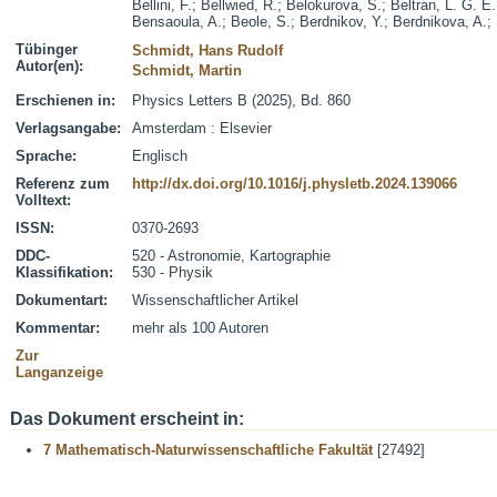
Bellini, F.
;
Bellwied, R.
;
Belokurova, S.
;
Beltran, L. G. E.
Bensaoula, A.
;
Beole, S.
;
Berdnikov, Y.
;
Berdnikova, A.
;
Tübinger
Schmidt, Hans Rudolf
Autor(en):
Schmidt, Martin
Erschienen in:
Physics Letters B (2025), Bd. 860
Verlagsangabe:
Amsterdam : Elsevier
Sprache:
Englisch
Referenz zum
http://dx.doi.org/10.1016/j.physletb.2024.139066
Volltext:
ISSN:
0370-2693
DDC-
520 - Astronomie, Kartographie
Klassifikation:
530 - Physik
Dokumentart:
Wissenschaftlicher Artikel
Kommentar:
mehr als 100 Autoren
Zur
Langanzeige
Das Dokument erscheint in:
7 Mathematisch-Naturwissenschaftliche Fakultät
[27492]