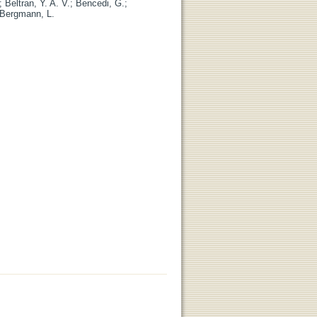
;
Beltran, Y. A. V.
;
Bencedi, G.
;
Bergmann, L.