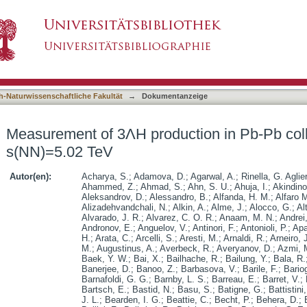
ction in Pb-Pb collisions at root s(NN)=5.02 
asiert)
h-Naturwissenschaftliche Fakultät
→
Dokumentanzeige
Measurement of 3ΛH production in Pb-Pb colli
s(NN)=5.02 TeV
Autor(en):
Acharya, S.
;
Adamova, D.
;
Agarwal, A.
;
Rinella, G. Aglier
Ahammed, Z.
;
Ahmad, S.
;
Ahn, S. U.
;
Ahuja, I.
;
Akindino
Aleksandrov, D.
;
Alessandro, B.
;
Alfanda, H. M.
;
Alfaro M
Alizadehvandchali, N.
;
Alkin, A.
;
Alme, J.
;
Alocco, G.
;
Alt
Alvarado, J. R.
;
Alvarez, C. O. R.
;
Anaam, M. N.
;
Andrei
Andronov, E.
;
Anguelov, V.
;
Antinori, F.
;
Antonioli, P.
;
Apa
H.
;
Arata, C.
;
Arcelli, S.
;
Aresti, M.
;
Arnaldi, R.
;
Arneiro, 
M.
;
Augustinus, A.
;
Averbeck, R.
;
Averyanov, D.
;
Azmi, 
Baek, Y. W.
;
Bai, X.
;
Bailhache, R.
;
Bailung, Y.
;
Bala, R.
Banerjee, D.
;
Banoo, Z.
;
Barbasova, V.
;
Barile, F.
;
Bariog
Barnafoldi, G. G.
;
Barnby, L. S.
;
Barreau, E.
;
Barret, V.
;
Bartsch, E.
;
Bastid, N.
;
Basu, S.
;
Batigne, G.
;
Battistini
J. L.
;
Bearden, I. G.
;
Beattie, C.
;
Becht, P.
;
Behera, D.
;