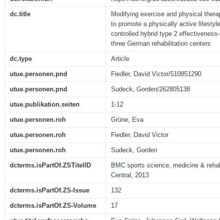
dc.title
Modifying exercise and physical therap
to promote a physically active lifestyle
controlled hybrid type 2 effectiveness
three German rehabilitation centers
dc.type
Article
utue.personen.pnd
Fiedler, David Victor/510851290
utue.personen.pnd
Sudeck, Gorden/262805138
utue.publikation.seiten
1-12
utue.personen.roh
Grüne, Eva
utue.personen.roh
Fiedler, David Victor
utue.personen.roh
Sudeck, Gorden
dcterms.isPartOf.ZSTitelID
BMC sports science, medicine & rehabi
Central, 2013
dcterms.isPartOf.ZS-Issue
132
dcterms.isPartOf.ZS-Volume
17