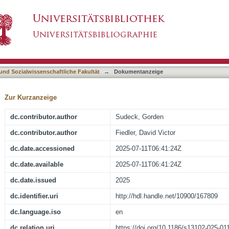
sical therapy in medical rehabilitation to prom
asiert)
multicenter controlled hybrid type 2 effectivenes
on centers
 und Sozialwissenschaftliche Fakultät
→
Dokumentanzeige
Zur Kurzanzeige
dc.contributor.author
Sudeck, Gorden
dc.contributor.author
Fiedler, David Victor
dc.date.accessioned
2025-07-11T06:41:24Z
dc.date.available
2025-07-11T06:41:24Z
dc.date.issued
2025
dc.identifier.uri
http://hdl.handle.net/10900/167809
dc.language.iso
en
dc.relation.uri
https://doi.org/10.1186/s13102-025-01