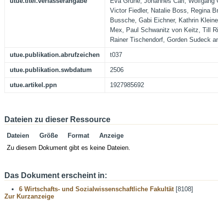
utue.titel.verfasserangabe
Eva Grüne, Johannes Carl, Wolfgang 
Victor Fiedler, Natalie Boss, Regina 
Bussche, Gabi Eichner, Kathrin Kleiner
Mex, Paul Schwanitz von Keitz, Till R
Rainer Tischendorf, Gorden Sudeck an
utue.publikation.abrufzeichen
t037
utue.publikation.swbdatum
2506
utue.artikel.ppn
1927985692
Dateien zu dieser Ressource
Dateien
Größe
Format
Anzeige
Zu diesem Dokument gibt es keine Dateien.
Das Dokument erscheint in:
6 Wirtschafts- und Sozialwissenschaftliche Fakultät
[8108]
Zur Kurzanzeige