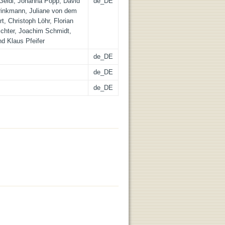
Geidl, Johanna Popp, David
de_DE
Brinkmann, Juliane von dem
t, Christoph Löhr, Florian
ichter, Joachim Schmidt,
d Klaus Pfeifer
de_DE
de_DE
de_DE