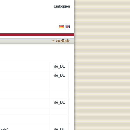
ote a physically active
Einloggen
s-implementation study in
« zurück
de_DE
de_DE
de_DE
179-2
de_DE