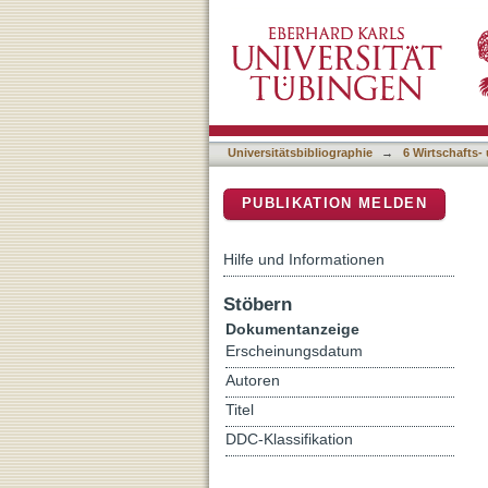
Modifying exercise and phy
DSpace Repositorium (Manakin b
lifestyle : protocol for a 
three German rehabilitati
Universitätsbibliographie
→
6 Wirtschafts-
PUBLIKATION MELDEN
Hilfe und Informationen
Stöbern
Dokumentanzeige
Erscheinungsdatum
Autoren
Titel
DDC-Klassifikation